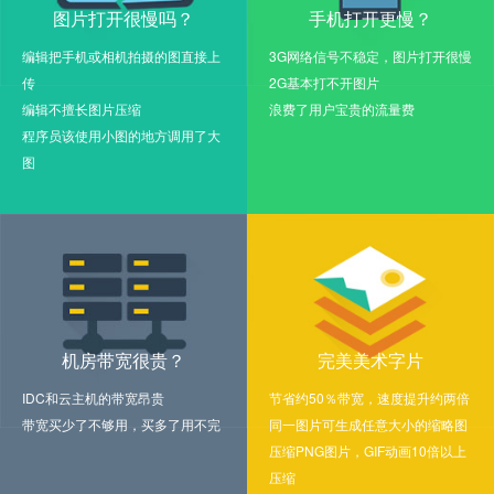
图片打开很慢吗？
手机打开更慢？
编辑把手机或相机拍摄的图直接上
3G网络信号不稳定，图片打开很慢
传
2G基本打不开图片
编辑不擅长图片压缩
浪费了用户宝贵的流量费
程序员该使用小图的地方调用了大
图
机房带宽很贵？
完美美术字片
IDC和云主机的带宽昂贵
节省约50％带宽，速度提升约两倍
带宽买少了不够用，买多了用不完
同一图片可生成任意大小的缩略图
压缩PNG图片，GIF动画10倍以上
压缩