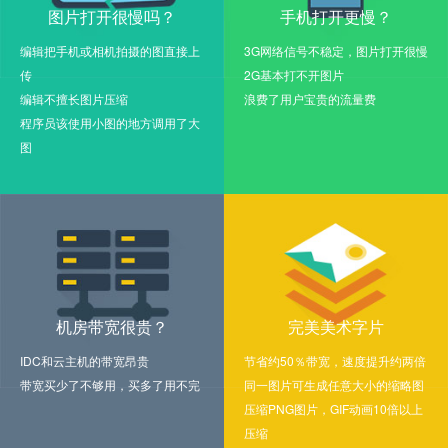
图片打开很慢吗？
手机打开更慢？
编辑把手机或相机拍摄的图直接上
3G网络信号不稳定，图片打开很慢
传
2G基本打不开图片
编辑不擅长图片压缩
浪费了用户宝贵的流量费
程序员该使用小图的地方调用了大
图
机房带宽很贵？
完美美术字片
IDC和云主机的带宽昂贵
节省约50％带宽，速度提升约两倍
带宽买少了不够用，买多了用不完
同一图片可生成任意大小的缩略图
压缩PNG图片，GIF动画10倍以上
压缩