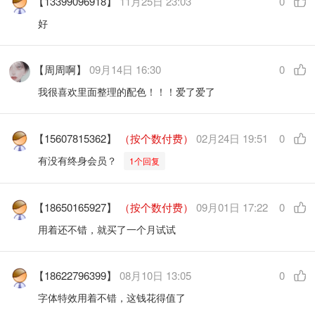
【13399096918】
11月25日 23:03
0
好
【周周啊】
09月14日 16:30
0
我很喜欢里面整理的配色！！！爱了爱了
【15607815362】
（按个数付费）
02月24日 19:51
0
有没有终身会员？
1个回复
【18650165927】
（按个数付费）
09月01日 17:22
0
用着还不错，就买了一个月试试
【18622796399】
08月10日 13:05
0
字体特效用着不错，这钱花得值了