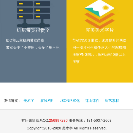
机房带宽很贵？
完美美术字片
IDC和云主机的带宽昂贵
节省约50％带宽，速度提升约两倍
带宽买少了不够用，买多了用不完
同一图片可生成任意大小的缩略图
压缩PNG图片，GIF动画10倍以上
压缩
友情链接：
美术字
在线P图
JSON格式化
莲山课件
绘艺素材
有问题请联系QQ:
256897280
服务热线：181-5037-2608
Copyright 2016-2020 美术字 All Rights Reserved.