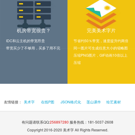
机房带宽很贵？
完美美术字片
IDC和云主机的带宽昂贵
节省约50％带宽，速度提升约两倍
带宽买少了不够用，买多了用不完
同一图片可生成任意大小的缩略图
压缩PNG图片，GIF动画10倍以上
压缩
友情链接：
美术字
在线P图
JSON格式化
莲山课件
绘艺素材
有问题请联系QQ:
256897280
服务热线：181-5037-2608
Copyright 2016-2020 美术字 All Rights Reserved.