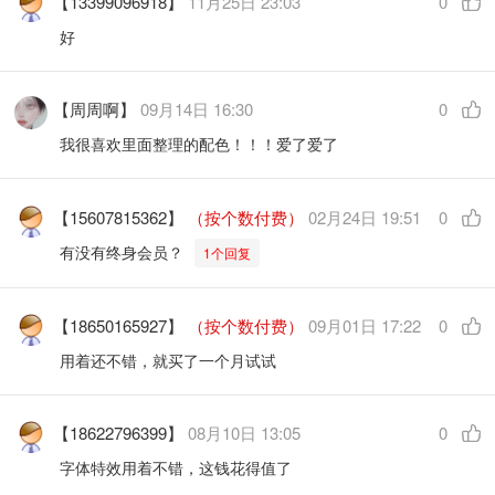
【13399096918】
11月25日 23:03
0
好
【周周啊】
09月14日 16:30
0
我很喜欢里面整理的配色！！！爱了爱了
【15607815362】
（按个数付费）
02月24日 19:51
0
有没有终身会员？
1个回复
【18650165927】
（按个数付费）
09月01日 17:22
0
用着还不错，就买了一个月试试
【18622796399】
08月10日 13:05
0
字体特效用着不错，这钱花得值了