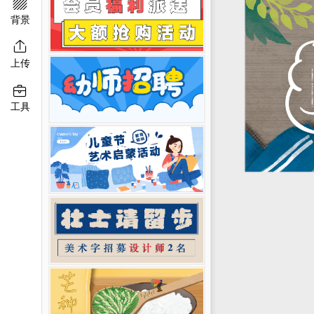

移动端淘宝banner
二维码模板图片
背景

上传

工具