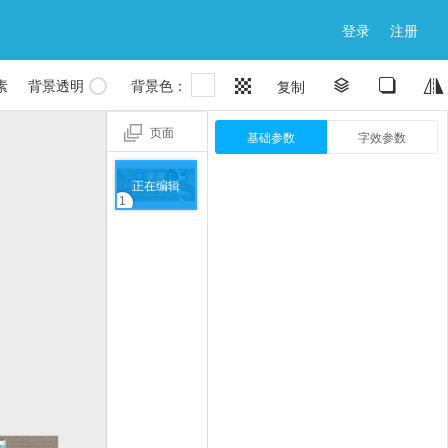
登录
注册

素
背景透明
背景色：


复制


页面
基础参数
字效参数
正在编辑
1