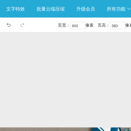
文字特效
批量云端压缩
升级会员
所有功能
页宽：
像素
页高：
像

