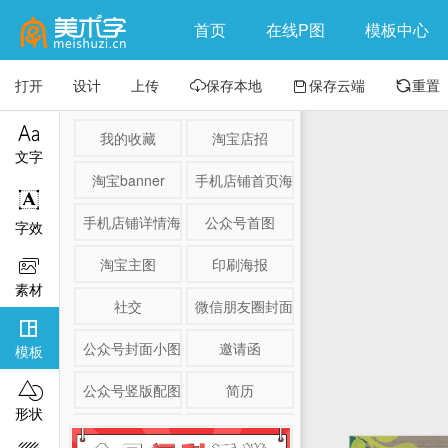
首页
在线P图
模板中心
打开
设计
上传
保存本地
保存云端
重置




我的收藏
淘宝店招
文字
淘宝banner
手机店铺首页海报

手机店铺详情海报
公众号首图
字效
淘宝主图
印刷海报

素材
社交
微信朋友圈封面

公众号封面小图
邀请函
模板

公众号竖版配图
简历
形状
淘宝详情页
产品展示图