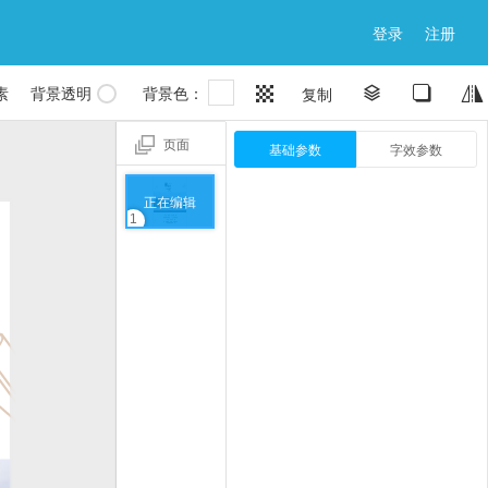
登录
注册

素
背景透明
背景色：


复制


页面
基础参数
字效参数
正在编辑
1