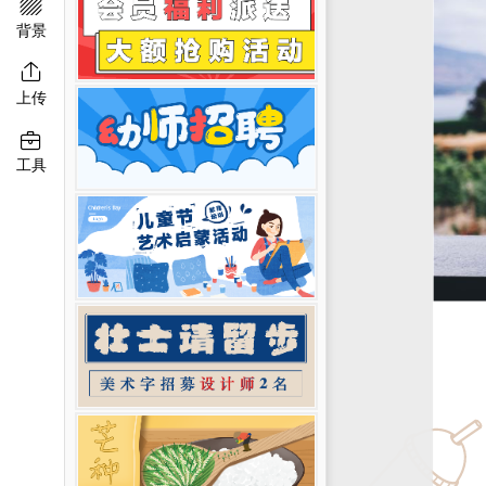

移动端淘宝banner
二维码模板图片
背景

上传

工具