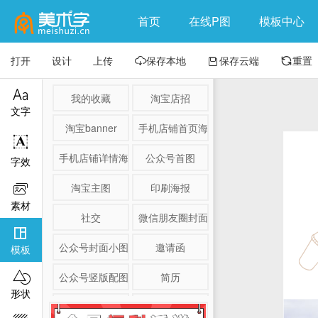
首页
在线P图
模板中心
打开
设计
上传
保存本地
保存云端
重置




我的收藏
淘宝店招
文字
淘宝banner
手机店铺首页海报

手机店铺详情海报
公众号首图
字效
淘宝主图
印刷海报

素材
社交
微信朋友圈封面

公众号封面小图
邀请函
模板

公众号竖版配图
简历
形状
淘宝详情页
产品展示图