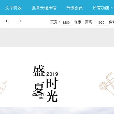
文字特效
批量云端压缩
升级会员
所有功能
页宽：
像素
页高：
像

