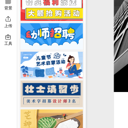

移动端淘宝banner
二维码模板图片
背景

上传

工具