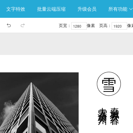
文字特效
批量云端压缩
升级会员
所有功能
页宽：
像素
页高：
像

