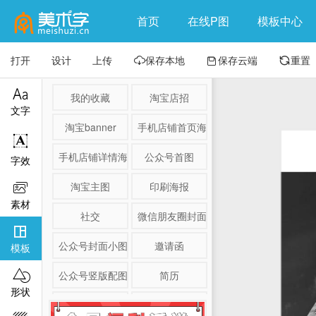
首页
在线P图
模板中心
打开
设计
上传
保存本地
保存云端
重置




我的收藏
淘宝店招
文字
淘宝banner
手机店铺首页海报

手机店铺详情海报
公众号首图
字效
淘宝主图
印刷海报

素材
社交
微信朋友圈封面

公众号封面小图
邀请函
模板

公众号竖版配图
简历
形状
淘宝详情页
产品展示图