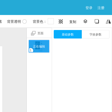
登录
注册

素
背景透明
背景色：


复制


页面
基础参数
字效参数
正在编辑
1