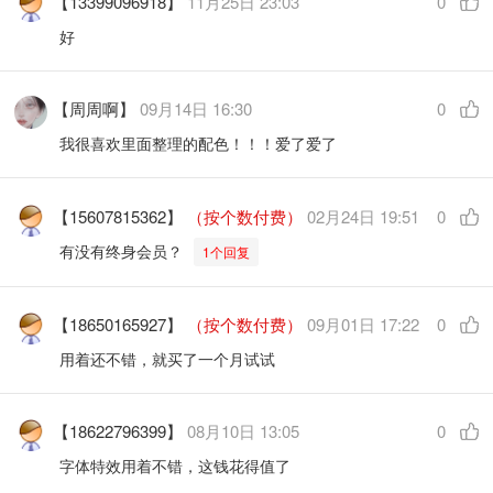
【13399096918】
11月25日 23:03
0
好
【周周啊】
09月14日 16:30
0
我很喜欢里面整理的配色！！！爱了爱了
【15607815362】
（按个数付费）
02月24日 19:51
0
有没有终身会员？
1个回复
【18650165927】
（按个数付费）
09月01日 17:22
0
用着还不错，就买了一个月试试
【18622796399】
08月10日 13:05
0
字体特效用着不错，这钱花得值了