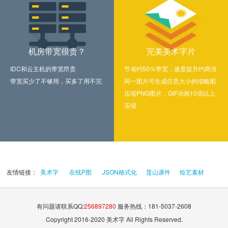
机房带宽很贵？
完美美术字片
IDC和云主机的带宽昂贵
节省约50％带宽，速度提升约两倍
带宽买少了不够用，买多了用不完
同一图片可生成任意大小的缩略图
压缩PNG图片，GIF动画10倍以上
压缩
友情链接：
美术字
在线P图
JSON格式化
莲山课件
绘艺素材
有问题请联系QQ:
256897280
服务热线：181-5037-2608
Copyright 2016-2020 美术字 All Rights Reserved.