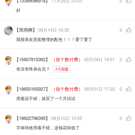
【13399096918】
11月25日 23:03
0
好
【周周啊】
09月14日 16:30
0
我很喜欢里面整理的配色！！！爱了爱了
【15607815362】
（按个数付费）
02月24日 19:51
0
有没有终身会员？
1个回复
【18650165927】
（按个数付费）
09月01日 17:22
0
用着还不错，就买了一个月试试
【18622796399】
08月10日 13:05
0
字体特效用着不错，这钱花得值了