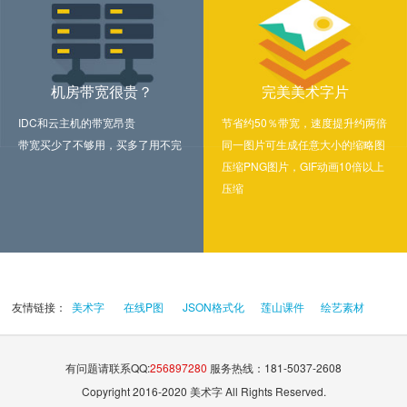
机房带宽很贵？
完美美术字片
IDC和云主机的带宽昂贵
节省约50％带宽，速度提升约两倍
带宽买少了不够用，买多了用不完
同一图片可生成任意大小的缩略图
压缩PNG图片，GIF动画10倍以上
压缩
友情链接：
美术字
在线P图
JSON格式化
莲山课件
绘艺素材
有问题请联系QQ:
256897280
服务热线：181-5037-2608
Copyright 2016-2020 美术字 All Rights Reserved.