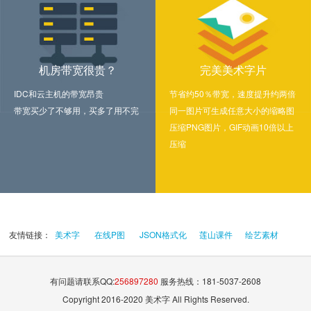
机房带宽很贵？
完美美术字片
IDC和云主机的带宽昂贵
节省约50％带宽，速度提升约两倍
带宽买少了不够用，买多了用不完
同一图片可生成任意大小的缩略图
压缩PNG图片，GIF动画10倍以上
压缩
友情链接：
美术字
在线P图
JSON格式化
莲山课件
绘艺素材
有问题请联系QQ:
256897280
服务热线：181-5037-2608
Copyright 2016-2020 美术字 All Rights Reserved.