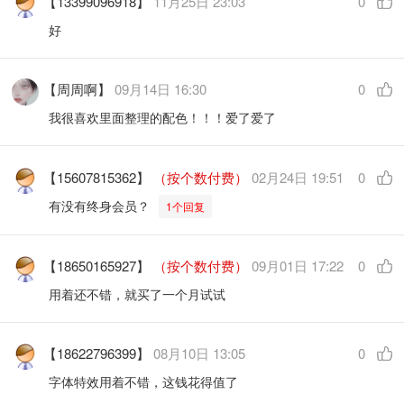
【13399096918】
11月25日 23:03
0
好
【周周啊】
09月14日 16:30
0
我很喜欢里面整理的配色！！！爱了爱了
【15607815362】
（按个数付费）
02月24日 19:51
0
有没有终身会员？
1个回复
【18650165927】
（按个数付费）
09月01日 17:22
0
用着还不错，就买了一个月试试
【18622796399】
08月10日 13:05
0
字体特效用着不错，这钱花得值了