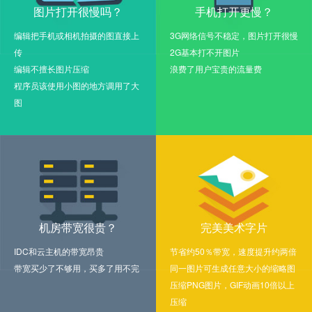
图片打开很慢吗？
手机打开更慢？
编辑把手机或相机拍摄的图直接上
3G网络信号不稳定，图片打开很慢
传
2G基本打不开图片
编辑不擅长图片压缩
浪费了用户宝贵的流量费
程序员该使用小图的地方调用了大
图
机房带宽很贵？
完美美术字片
IDC和云主机的带宽昂贵
节省约50％带宽，速度提升约两倍
带宽买少了不够用，买多了用不完
同一图片可生成任意大小的缩略图
压缩PNG图片，GIF动画10倍以上
压缩