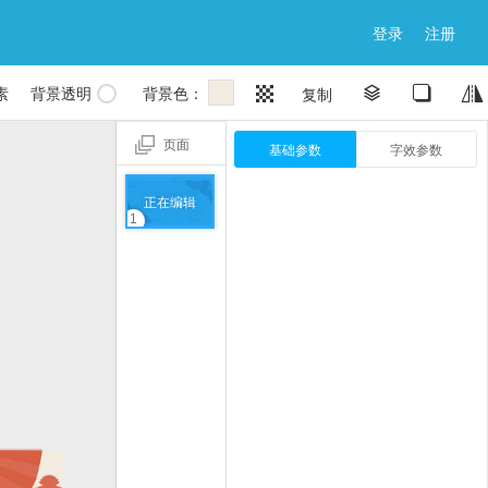
登录
注册

素
背景透明
背景色：


复制


页面
基础参数
字效参数
正在编辑
1