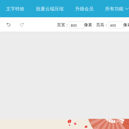
文字特效
批量云端压缩
升级会员
所有功能
页宽：
像素
页高：
像

