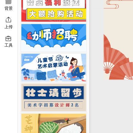

移动端淘宝banner
二维码模板图片
背景

上传

工具