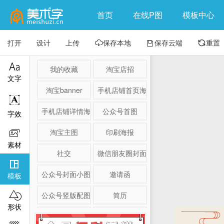
首页
在线P图
模板中心
打开
设计
上传
保存本地
保存云端
重置




我的收藏
淘宝店招
文字
淘宝banner
手机店铺首页海报

手机店铺详情海报
公众号首图
字效
淘宝主图
印刷海报

素材
社交
微信朋友圈封面

公众号封面小图
邀请函
模板

公众号竖版配图
简历
形状
淘宝详情页
产品展示图