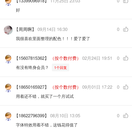
【13399096918】
11月25日 23:03
0
好
【周周啊】
09月14日 16:30
0
我很喜欢里面整理的配色！！！爱了爱了
【15607815362】
（按个数付费）
02月24日 19:51
0
有没有终身会员？
1个回复
【18650165927】
（按个数付费）
09月01日 17:22
0
用着还不错，就买了一个月试试
【18622796399】
08月10日 13:05
0
字体特效用着不错，这钱花得值了