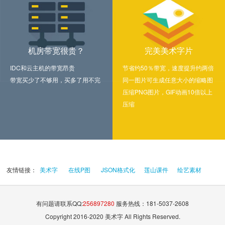
机房带宽很贵？
完美美术字片
IDC和云主机的带宽昂贵
节省约50％带宽，速度提升约两倍
带宽买少了不够用，买多了用不完
同一图片可生成任意大小的缩略图
压缩PNG图片，GIF动画10倍以上
压缩
友情链接：
美术字
在线P图
JSON格式化
莲山课件
绘艺素材
有问题请联系QQ:
256897280
服务热线：181-5037-2608
Copyright 2016-2020 美术字 All Rights Reserved.