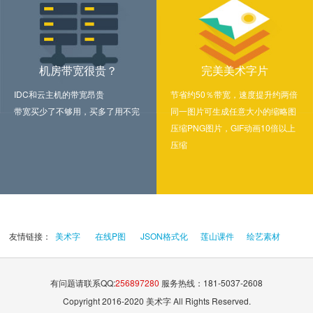
机房带宽很贵？
完美美术字片
IDC和云主机的带宽昂贵
节省约50％带宽，速度提升约两倍
带宽买少了不够用，买多了用不完
同一图片可生成任意大小的缩略图
压缩PNG图片，GIF动画10倍以上
压缩
友情链接：
美术字
在线P图
JSON格式化
莲山课件
绘艺素材
有问题请联系QQ:
256897280
服务热线：181-5037-2608
Copyright 2016-2020 美术字 All Rights Reserved.