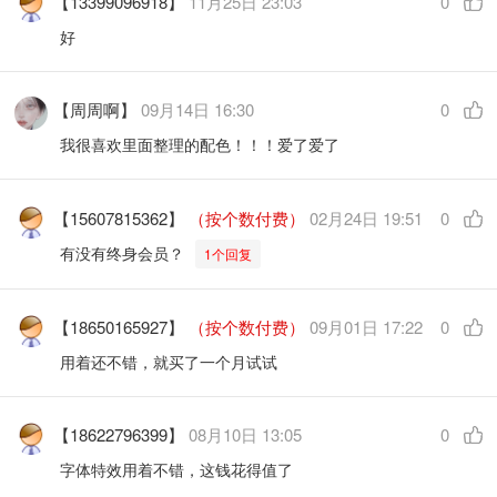
【13399096918】
11月25日 23:03
0
好
【周周啊】
09月14日 16:30
0
我很喜欢里面整理的配色！！！爱了爱了
【15607815362】
（按个数付费）
02月24日 19:51
0
有没有终身会员？
1个回复
【18650165927】
（按个数付费）
09月01日 17:22
0
用着还不错，就买了一个月试试
【18622796399】
08月10日 13:05
0
字体特效用着不错，这钱花得值了