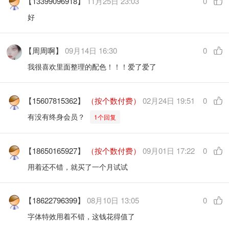
【13399096918】
11月25日 23:03
0
好
【周周啊】
09月14日 16:30
0
我很喜欢里面整理的配色！！！爱了爱了
【15607815362】
（按个数付费）
02月24日 19:51
0
有没有终身会员？
1个回复
【18650165927】
（按个数付费）
09月01日 17:22
0
用着还不错，就买了一个月试试
【18622796399】
08月10日 13:05
0
字体特效用着不错，这钱花得值了