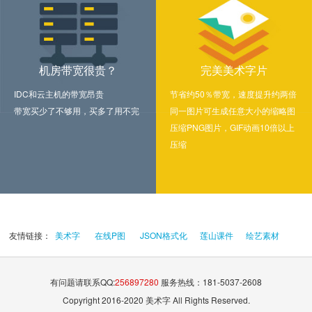
机房带宽很贵？
完美美术字片
IDC和云主机的带宽昂贵
节省约50％带宽，速度提升约两倍
带宽买少了不够用，买多了用不完
同一图片可生成任意大小的缩略图
压缩PNG图片，GIF动画10倍以上
压缩
友情链接：
美术字
在线P图
JSON格式化
莲山课件
绘艺素材
有问题请联系QQ:
256897280
服务热线：181-5037-2608
Copyright 2016-2020 美术字 All Rights Reserved.