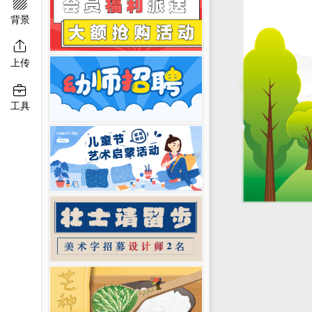

移动端淘宝banner
二维码模板图片
背景

上传

工具