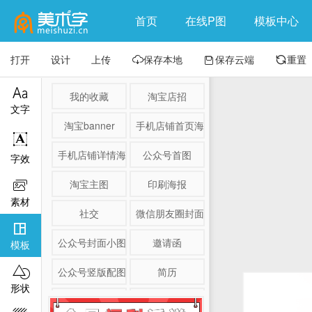
首页
在线P图
模板中心
打开
设计
上传
保存本地
保存云端
重置




我的收藏
淘宝店招
文字
淘宝banner
手机店铺首页海报

手机店铺详情海报
公众号首图
字效
淘宝主图
印刷海报

素材
社交
微信朋友圈封面

公众号封面小图
邀请函
模板

公众号竖版配图
简历
形状
淘宝详情页
产品展示图