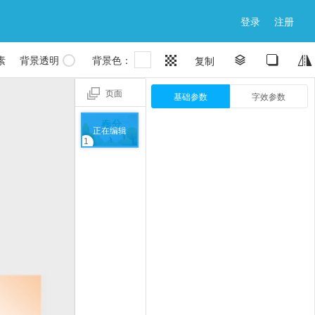
登录
注册

素
背景透明
背景色：


复制


页面
基础参数
字效参数
正在编辑
1