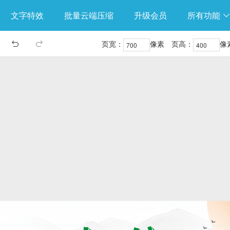
文字特效
批量云端压缩
升级会员
所有功能
页宽：
像素
页高：
像

