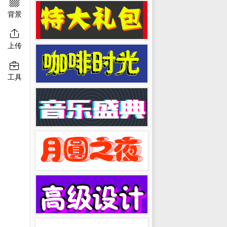

背景

上传

工具