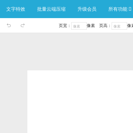
文字特效
批量云端压缩
升级会员
所有功能

页宽：
像素
页高：
像

