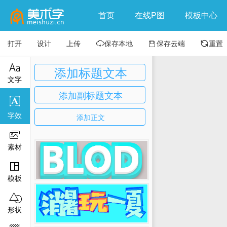
首页
在线P图
模板中心
打开
设计
上传
保存本地
保存云端
重置




添加标题文本
文字
添加副标题文本

字效
添加正文

素材

模板

形状