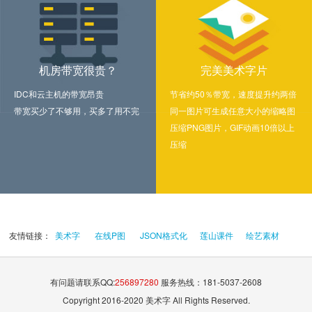
机房带宽很贵？
完美美术字片
IDC和云主机的带宽昂贵
节省约50％带宽，速度提升约两倍
带宽买少了不够用，买多了用不完
同一图片可生成任意大小的缩略图
压缩PNG图片，GIF动画10倍以上
压缩
友情链接：
美术字
在线P图
JSON格式化
莲山课件
绘艺素材
有问题请联系QQ:
256897280
服务热线：181-5037-2608
Copyright 2016-2020 美术字 All Rights Reserved.