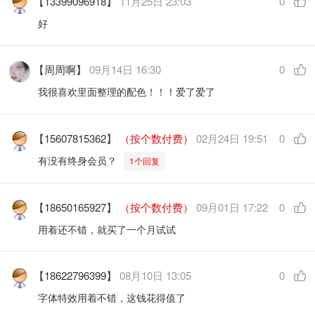
【13399096918】
11月25日 23:03
0
好
【周周啊】
09月14日 16:30
0
我很喜欢里面整理的配色！！！爱了爱了
【15607815362】
（按个数付费）
02月24日 19:51
0
有没有终身会员？
1个回复
【18650165927】
（按个数付费）
09月01日 17:22
0
用着还不错，就买了一个月试试
【18622796399】
08月10日 13:05
0
字体特效用着不错，这钱花得值了