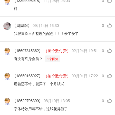
【13399096918】
11月25日 23:03
0
好
【周周啊】
09月14日 16:30
0
我很喜欢里面整理的配色！！！爱了爱了
【15607815362】
（按个数付费）
02月24日 19:51
0
有没有终身会员？
1个回复
【18650165927】
（按个数付费）
09月01日 17:22
0
用着还不错，就买了一个月试试
【18622796399】
08月10日 13:05
0
字体特效用着不错，这钱花得值了