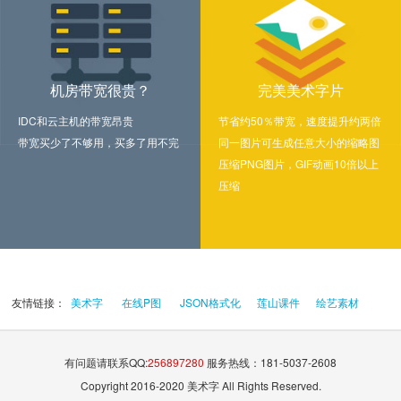
机房带宽很贵？
完美美术字片
IDC和云主机的带宽昂贵
节省约50％带宽，速度提升约两倍
带宽买少了不够用，买多了用不完
同一图片可生成任意大小的缩略图
压缩PNG图片，GIF动画10倍以上
压缩
友情链接：
美术字
在线P图
JSON格式化
莲山课件
绘艺素材
有问题请联系QQ:
256897280
服务热线：181-5037-2608
Copyright 2016-2020 美术字 All Rights Reserved.