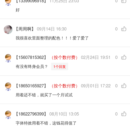
【13399096918】
11月25日 23:03
0
好
【周周啊】
09月14日 16:30
0
我很喜欢里面整理的配色！！！爱了爱了
【15607815362】
（按个数付费）
02月24日 19:51
0
有没有终身会员？
1个回复
【18650165927】
（按个数付费）
09月01日 17:22
0
用着还不错，就买了一个月试试
【18622796399】
08月10日 13:05
0
字体特效用着不错，这钱花得值了