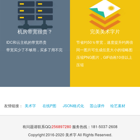
机房带宽很贵？
完美美术字片
IDC和云主机的带宽昂贵
节省约50％带宽，速度提升约两倍
带宽买少了不够用，买多了用不完
同一图片可生成任意大小的缩略图
压缩PNG图片，GIF动画10倍以上
压缩
友情链接：
美术字
在线P图
JSON格式化
莲山课件
绘艺素材
有问题请联系QQ:
256897280
服务热线：181-5037-2608
Copyright 2016-2020 美术字 All Rights Reserved.