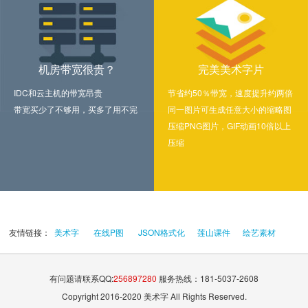
机房带宽很贵？
完美美术字片
IDC和云主机的带宽昂贵
节省约50％带宽，速度提升约两倍
带宽买少了不够用，买多了用不完
同一图片可生成任意大小的缩略图
压缩PNG图片，GIF动画10倍以上
压缩
友情链接：
美术字
在线P图
JSON格式化
莲山课件
绘艺素材
有问题请联系QQ:
256897280
服务热线：181-5037-2608
Copyright 2016-2020 美术字 All Rights Reserved.