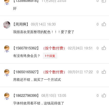
【13399096918】
11月25日 23:03
0
好
【周周啊】
09月14日 16:30
0
我很喜欢里面整理的配色！！！爱了爱了
【15607815362】
（按个数付费）
02月24日 19:51
0
有没有终身会员？
1个回复
【18650165927】
（按个数付费）
09月01日 17:22
0
用着还不错，就买了一个月试试
【18622796399】
08月10日 13:05
0
字体特效用着不错，这钱花得值了