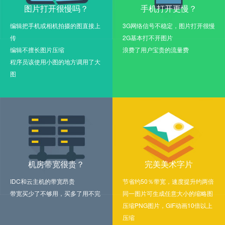
图片打开很慢吗？
手机打开更慢？
编辑把手机或相机拍摄的图直接上
3G网络信号不稳定，图片打开很慢
传
2G基本打不开图片
编辑不擅长图片压缩
浪费了用户宝贵的流量费
程序员该使用小图的地方调用了大
图
机房带宽很贵？
完美美术字片
IDC和云主机的带宽昂贵
节省约50％带宽，速度提升约两倍
带宽买少了不够用，买多了用不完
同一图片可生成任意大小的缩略图
压缩PNG图片，GIF动画10倍以上
压缩