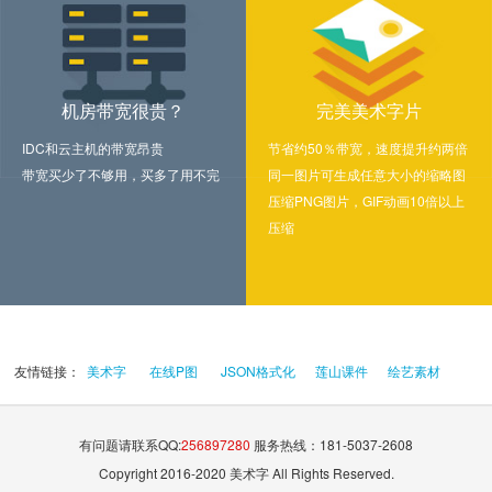
机房带宽很贵？
完美美术字片
IDC和云主机的带宽昂贵
节省约50％带宽，速度提升约两倍
带宽买少了不够用，买多了用不完
同一图片可生成任意大小的缩略图
压缩PNG图片，GIF动画10倍以上
压缩
友情链接：
美术字
在线P图
JSON格式化
莲山课件
绘艺素材
有问题请联系QQ:
256897280
服务热线：181-5037-2608
Copyright 2016-2020 美术字 All Rights Reserved.