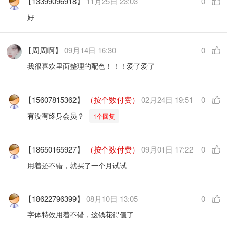
【13399096918】
11月25日 23:03
0
好
【周周啊】
09月14日 16:30
0
我很喜欢里面整理的配色！！！爱了爱了
【15607815362】
（按个数付费）
02月24日 19:51
0
有没有终身会员？
1个回复
【18650165927】
（按个数付费）
09月01日 17:22
0
用着还不错，就买了一个月试试
【18622796399】
08月10日 13:05
0
字体特效用着不错，这钱花得值了