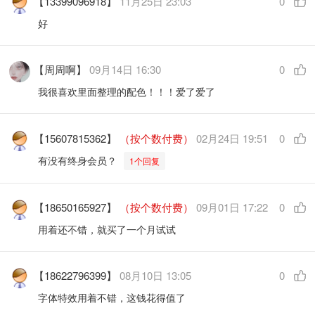
【13399096918】
11月25日 23:03
0
好
【周周啊】
09月14日 16:30
0
我很喜欢里面整理的配色！！！爱了爱了
【15607815362】
（按个数付费）
02月24日 19:51
0
有没有终身会员？
1个回复
【18650165927】
（按个数付费）
09月01日 17:22
0
用着还不错，就买了一个月试试
【18622796399】
08月10日 13:05
0
字体特效用着不错，这钱花得值了