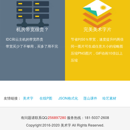
机房带宽很贵？
完美美术字片
IDC和云主机的带宽昂贵
节省约50％带宽，速度提升约两倍
带宽买少了不够用，买多了用不完
同一图片可生成任意大小的缩略图
压缩PNG图片，GIF动画10倍以上
压缩
友情链接：
美术字
在线P图
JSON格式化
莲山课件
绘艺素材
有问题请联系QQ:
256897280
服务热线：181-5037-2608
Copyright 2016-2020 美术字 All Rights Reserved.