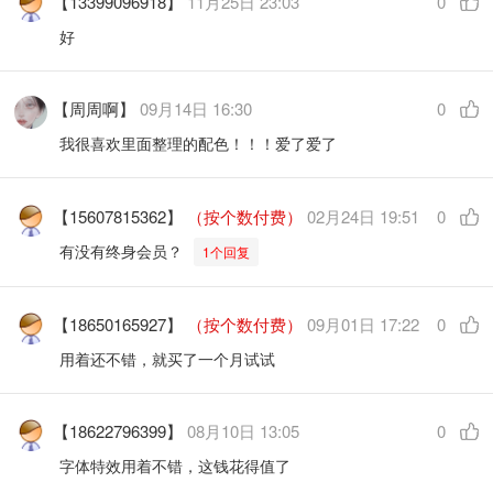
【13399096918】
11月25日 23:03
0
好
【周周啊】
09月14日 16:30
0
我很喜欢里面整理的配色！！！爱了爱了
【15607815362】
（按个数付费）
02月24日 19:51
0
有没有终身会员？
1个回复
【18650165927】
（按个数付费）
09月01日 17:22
0
用着还不错，就买了一个月试试
【18622796399】
08月10日 13:05
0
字体特效用着不错，这钱花得值了