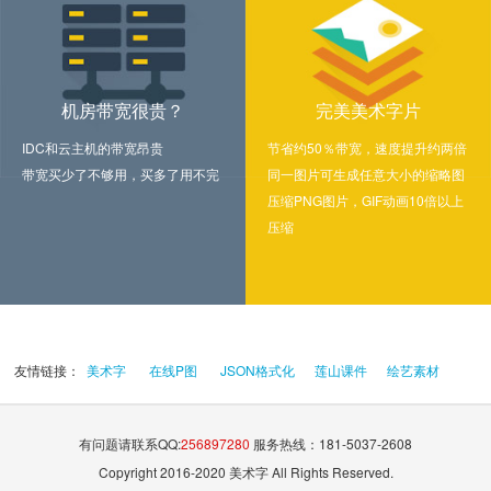
机房带宽很贵？
完美美术字片
IDC和云主机的带宽昂贵
节省约50％带宽，速度提升约两倍
带宽买少了不够用，买多了用不完
同一图片可生成任意大小的缩略图
压缩PNG图片，GIF动画10倍以上
压缩
友情链接：
美术字
在线P图
JSON格式化
莲山课件
绘艺素材
有问题请联系QQ:
256897280
服务热线：181-5037-2608
Copyright 2016-2020 美术字 All Rights Reserved.