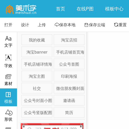
首页
在线P图
模板中心
打开
设计
上传
保存本地
保存云端
重置




我的收藏
淘宝店招
文字
淘宝banner
手机店铺首页海报

手机店铺详情海报
公众号首图
字效
淘宝主图
印刷海报

素材
社交
微信朋友圈封面

公众号封面小图
邀请函
模板

公众号竖版配图
简历
形状
淘宝详情页
产品展示图