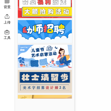

移动端淘宝banner
二维码模板图片
背景

上传

工具