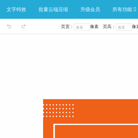
文字特效
批量云端压缩
升级会员
所有功能

页宽：
像素
页高：
像

