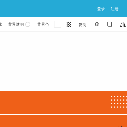
登录
注册
素
背景透明
背景色：


复制

