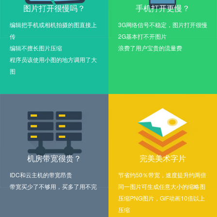
图片打开很慢吗？
手机打开更慢？
编辑把手机或相机拍摄的图直接上
3G网络信号不稳定，图片打开很慢
传
2G基本打不开图片
编辑不擅长图片压缩
浪费了用户宝贵的流量费
程序员该使用小图的地方调用了大
图
机房带宽很贵？
完美美术字片
IDC和云主机的带宽昂贵
节省约50％带宽，速度提升约两倍
带宽买少了不够用，买多了用不完
同一图片可生成任意大小的缩略图
压缩PNG图片，GIF动画10倍以上
压缩