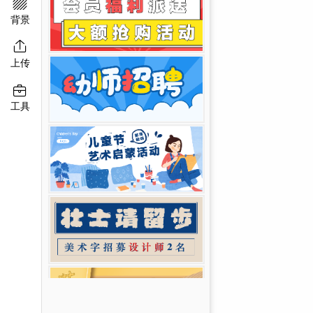

移动端淘宝banner
二维码模板图片
背景

上传

工具