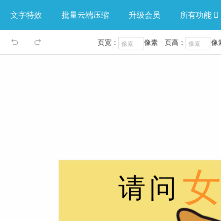
文字特效
批量云端压缩
升级会员
所有功能

页宽：
像素
页高：
像

