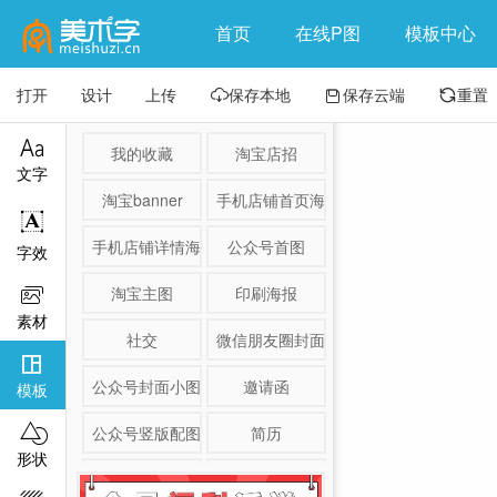
首页
在线P图
模板中心
打开
设计
上传
保存本地
保存云端
重置




我的收藏
淘宝店招
文字
淘宝banner
手机店铺首页海报

手机店铺详情海报
公众号首图
字效
淘宝主图
印刷海报

素材
社交
微信朋友圈封面

公众号封面小图
邀请函
模板

公众号竖版配图
简历
形状
淘宝详情页
产品展示图