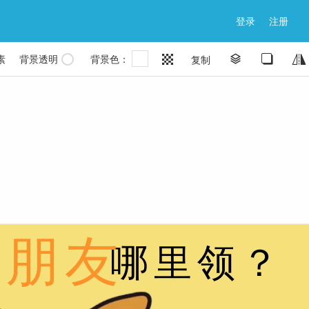
登录
注册
素
背景透明
背景色：


复制

