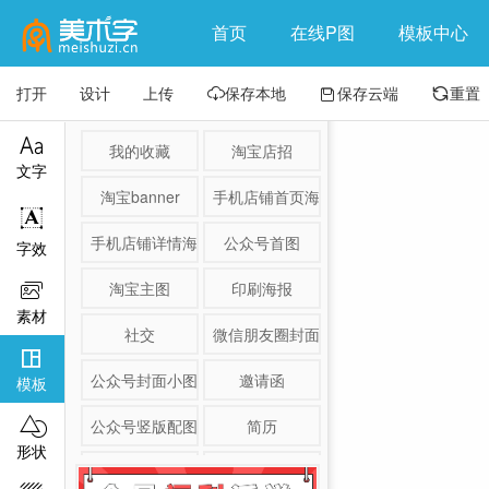
首页
在线P图
模板中心
打开
设计
上传
保存本地
保存云端
重置




我的收藏
淘宝店招
文字
淘宝banner
手机店铺首页海报

手机店铺详情海报
公众号首图
字效
淘宝主图
印刷海报

素材
社交
微信朋友圈封面

公众号封面小图
邀请函
模板

公众号竖版配图
简历
形状
淘宝详情页
产品展示图