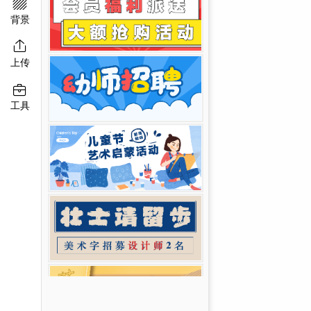

移动端淘宝banner
二维码模板图片
背景

上传

工具