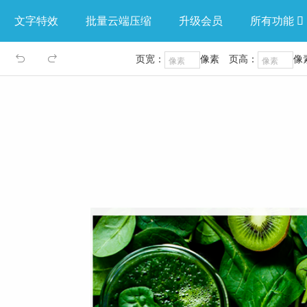
文字特效
批量云端压缩
升级会员
所有功能

页宽：
像素
页高：
像

