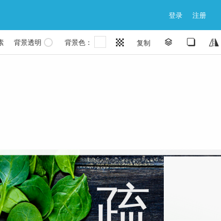
登录
注册
素
背景透明
背景色：


复制

