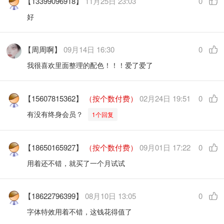
【13399096918】
11月25日 23:03
0
好
【周周啊】
09月14日 16:30
0
我很喜欢里面整理的配色！！！爱了爱了
【15607815362】
（按个数付费）
02月24日 19:51
0
有没有终身会员？
1个回复
【18650165927】
（按个数付费）
09月01日 17:22
0
用着还不错，就买了一个月试试
【18622796399】
08月10日 13:05
0
字体特效用着不错，这钱花得值了