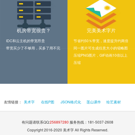
机房带宽很贵？
完美美术字片
IDC和云主机的带宽昂贵
节省约50％带宽，速度提升约两倍
带宽买少了不够用，买多了用不完
同一图片可生成任意大小的缩略图
压缩PNG图片，GIF动画10倍以上
压缩
友情链接：
美术字
在线P图
JSON格式化
莲山课件
绘艺素材
有问题请联系QQ:
256897280
服务热线：181-5037-2608
Copyright 2016-2020 美术字 All Rights Reserved.