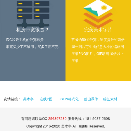
机房带宽很贵？
完美美术字片
IDC和云主机的带宽昂贵
节省约50％带宽，速度提升约两倍
带宽买少了不够用，买多了用不完
同一图片可生成任意大小的缩略图
压缩PNG图片，GIF动画10倍以上
压缩
友情链接：
美术字
在线P图
JSON格式化
莲山课件
绘艺素材
有问题请联系QQ:
256897280
服务热线：181-5037-2608
Copyright 2016-2020 美术字 All Rights Reserved.