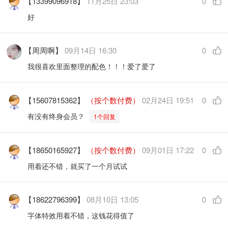
【13399096918】
11月25日 23:03
0
好
【周周啊】
09月14日 16:30
0
我很喜欢里面整理的配色！！！爱了爱了
【15607815362】
（按个数付费）
02月24日 19:51
0
有没有终身会员？
1个回复
【18650165927】
（按个数付费）
09月01日 17:22
0
用着还不错，就买了一个月试试
【18622796399】
08月10日 13:05
0
字体特效用着不错，这钱花得值了