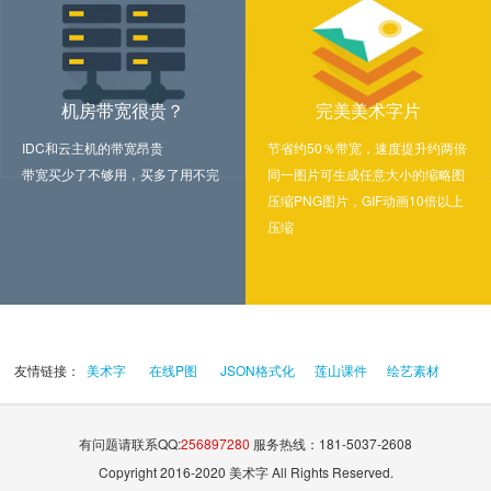
机房带宽很贵？
完美美术字片
IDC和云主机的带宽昂贵
节省约50％带宽，速度提升约两倍
带宽买少了不够用，买多了用不完
同一图片可生成任意大小的缩略图
压缩PNG图片，GIF动画10倍以上
压缩
友情链接：
美术字
在线P图
JSON格式化
莲山课件
绘艺素材
有问题请联系QQ:
256897280
服务热线：181-5037-2608
Copyright 2016-2020 美术字 All Rights Reserved.