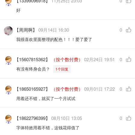
【13399096918】
11月25日 23:03
0
好
【周周啊】
09月14日 16:30
0
我很喜欢里面整理的配色！！！爱了爱了
【15607815362】
（按个数付费）
02月24日 19:51
0
有没有终身会员？
1个回复
【18650165927】
（按个数付费）
09月01日 17:22
0
用着还不错，就买了一个月试试
【18622796399】
08月10日 13:05
0
字体特效用着不错，这钱花得值了