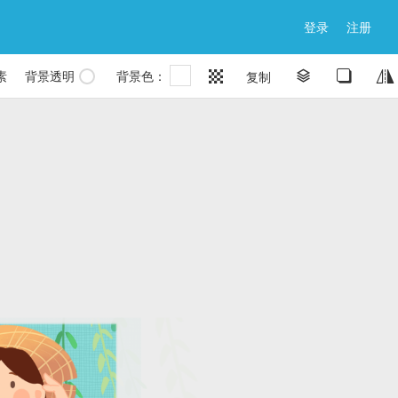
登录
注册
素
背景透明
背景色：


复制

