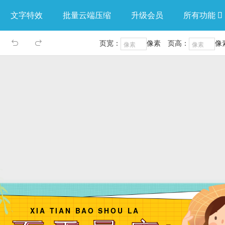
文字特效
批量云端压缩
升级会员
所有功能

页宽：
像素
页高：
像

