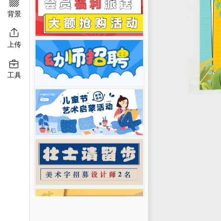

移动端淘宝banner
二维码模板图片
背景

上传

工具