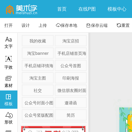
首页
在线P图
模板中心
打开
设计
上传
保存本地
保存云端
重置




我的收藏
淘宝店招
文字
淘宝banner
手机店铺首页海报

手机店铺详情海报
公众号首图
字效
淘宝主图
印刷海报

素材
社交
微信朋友圈封面

公众号封面小图
邀请函
模板

公众号竖版配图
简历
形状
淘宝详情页
产品展示图