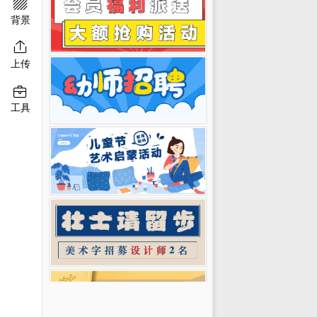

移动端淘宝banner
二维码模板图片
背景

上传

工具