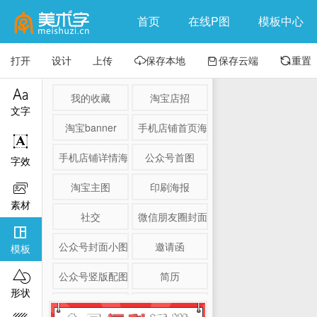
首页
在线P图
模板中心
打开
设计
上传
保存本地
保存云端
重置




我的收藏
淘宝店招
文字
淘宝banner
手机店铺首页海报

手机店铺详情海报
公众号首图
字效
淘宝主图
印刷海报

素材
社交
微信朋友圈封面

公众号封面小图
邀请函
模板

公众号竖版配图
简历
形状
淘宝详情页
产品展示图