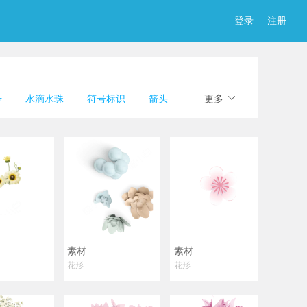
登录
注册
号
水滴水珠
符号标识
箭头
更多
中式元素
飘带丝带
素材
素材
花形
花形