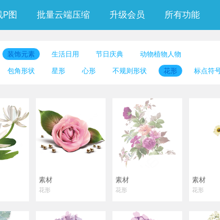
线P图
批量云端压缩
升级会员
所有功能
装饰元素
生活日用
节日庆典
动物植物人物
包角形状
星形
心形
不规则形状
花形
标点符
背景形状
文字容器
阵列图形
碎片
日月山川
云朵
素材
素材
素材
花形
花形
花形