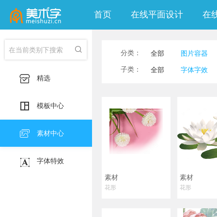
首页
在线平面设计
在

分类：
全部
图片容器
子类：
全部
字体字效

精选
线条
形状

模板中心

素材中心

字体特效
素材
素材
花形
花形