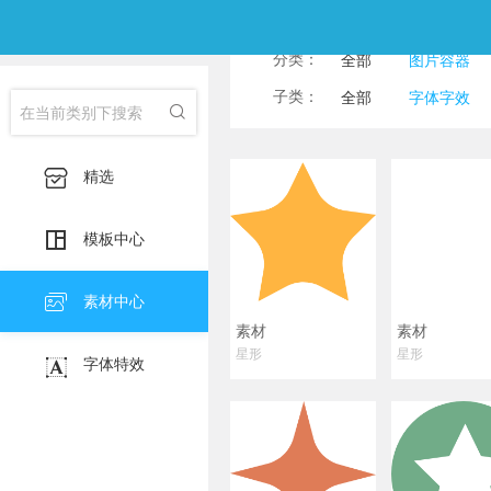
分类：
全部
图片容器
子类：
全部
字体字效

箭头
线条
飘带丝带

精选

模板中心

素材中心
素材
素材
星形
星形

字体特效