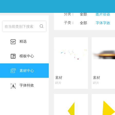
分类：
全部
图片容器
子类：
全部
字体字效

箭头
线条
飘带丝带

精选

模板中心

素材中心
素材
素材
碎片
碎片

字体特效