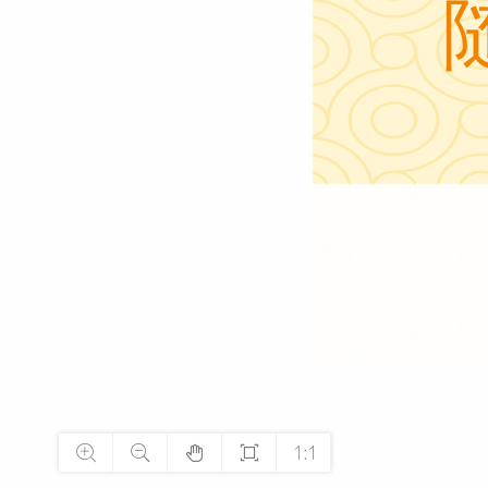




